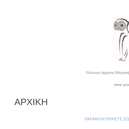
Σύλλογος Αρχαίας Ελληνικ
www.syna
ΑΡΧΙΚΉ
28
Zed_Ryder
ΠΑΡΑΚΟΛΟΥΘΗΣΤΕ ΖΩ
Μαΐου
2015