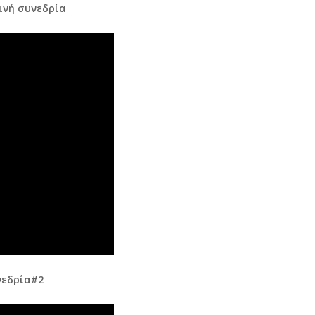
ινή συνεδρία
νεδρία#2