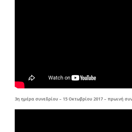
3η ημέρα συνεδρίου – 15 Οκτωβρίου 2017 – πρωινή συ