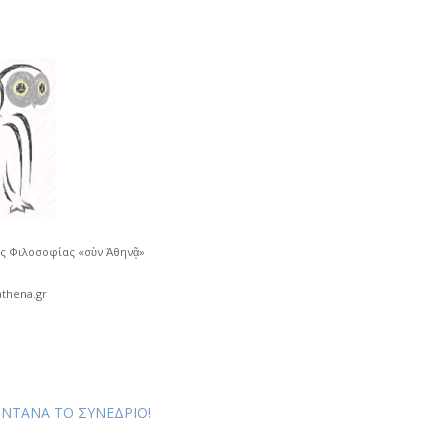
ής Φιλοσοφίας «σὺν Ἀθηνᾷ»
thena.gr
ΝΤΑΝΑ ΤΟ ΣΥΝΕΔΡΙΟ!