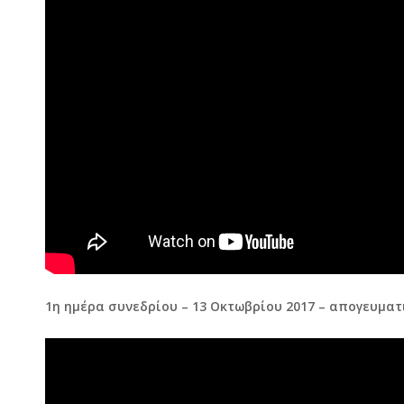
1η ημέρα συνεδρίου – 13 Οκτωβρίου 2017 – απογευματ