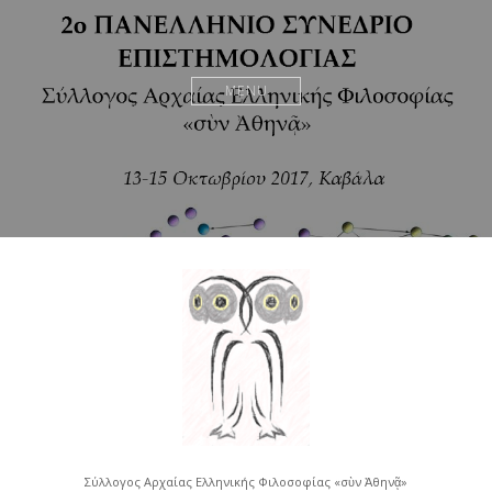
MENU
Σύλλογος Αρχαίας Ελληνικής Φιλοσοφίας «σὺν Ἀθηνᾷ»