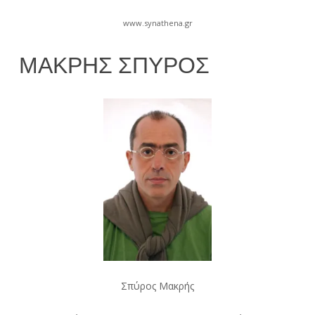
www.synathena.gr
ΜΑΚΡΉΣ ΣΠΎΡΟΣ
18
Zed_Ryder
Σεπτεμβρίου
2017
Σπύρος Μακρής