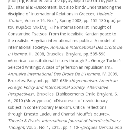
βάση της Biblionet. Από την εργογραφία του στα αγγλικά,
βλ., inter alia: «Discontent, but also blind? Understanding the
discipline of International Relations in Greece»,
Hellenic
Studies
, Volume 16, No. 1, Spring 2008, pp. 155-180 (μαζί με
τον Κυριάκο Μικέλη)· «The Internasionalist Thought οf
Constantine Tsatsos. From the idealistic Kantian peace to
the realistic Hegelian international res publica. A model of
international society»,
Annuaire International Des Droits De
L’ Homme
, III, 2008, Bruxelles: Bruylant, pp. 585-598·
«American constitutional history through St. George Tucker’s
Selected Writings: A case of Jeffersonian republicanism»,
Annuaire International Des Droits De L’ Homme
, IV, 2009,
Bruxelles: Bruylant, pp. 685-686· «
Hegemonism. American
Foreign Policy and International Society. Alternative
Perspectives
», Bruxelles: Ėtablissements Emile Bruylant, S.
A., 2010 (Μονογραφία)· «Discourses of revolutionary
subject in contemporary Marxism. Critical reflections
through Ernesto Laclau and Chantal Mouffe’s oeuvre»,
Theoria & Praxis. International Journal of Interdisciplinary
Thought
, Vol. 3, No. 1, 2015, pp. 1-10· «
Jacques Derrida and