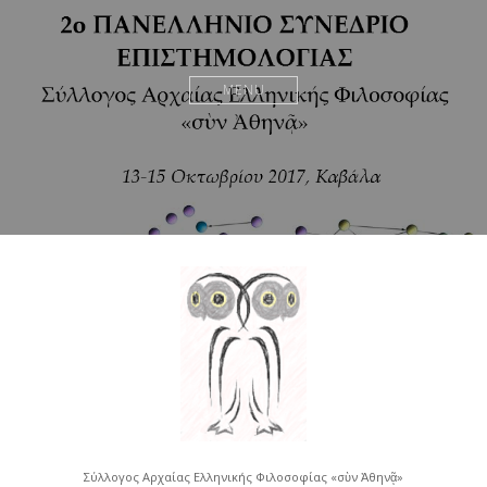
MENU
Σύλλογος Αρχαίας Ελληνικής Φιλοσοφίας «σὺν Ἀθηνᾷ»