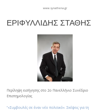
www.synathena.gr
ΕΡΙΦΥΛΛΊΔΗΣ ΣΤΆΘΗΣ
30
Zed_Ryder
Αυγούστου
2017
Περίληψη εισήγησης στο 2ο Πανελλήνιο Συνέδριο
Επιστημολογίας
“«Συμβουλές σε έναν νέο πολιτικό». Σκέψεις για τη