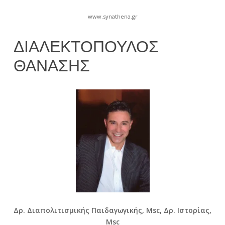
www.synathena.gr
ΔΙΑΛΕΚΤΌΠΟΥΛΟΣ
ΘΑΝΆΣΗΣ
28
Zed_Ryder
Αυγούστου
2017
Δρ. Διαπολιτισμικής Παιδαγωγικής,
Msc,
Δρ. Ιστορίας,
Msc