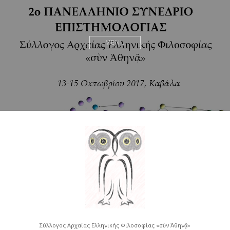
MENU
Σύλλογος Αρχαίας Ελληνικής Φιλοσοφίας «σὺν Ἀθηνᾷ»