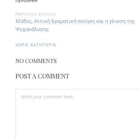
ΠΕΡΙΛΗΨΗ
ΠΛΟΉΓΗΣΗ
PREVIOUS ARTICLE
Previous
Μύθος, Αττική δραματική ποίηση και η γένεση της
ΆΡΘΡΩΝ
Article:
Ψυχανάλυσης
ΧΩΡΊΣ ΚΑΤΗΓΟΡΊΑ
NO COMMENTS
POST A COMMENT