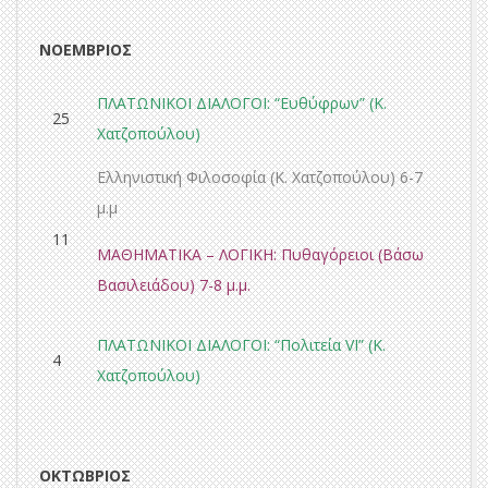
ΝΟΕΜΒΡΙΟΣ
ΠΛΑΤΩΝΙΚΟΙ ΔΙΑΛΟΓΟΙ: “
Ευθύφρων
” (Κ.
25
Χατζοπούλου)
Ελληνιστική Φιλοσοφία
(Κ. Χατζοπούλου) 6-7
μ.μ
11
ΜΑΘΗΜΑΤΙΚΑ – ΛΟΓΙΚΗ:
Πυθαγόρειοι
(Βάσω
Βασιλειάδου) 7-8 μ.μ.
ΠΛΑΤΩΝΙΚΟΙ ΔΙΑΛΟΓΟΙ: “
Πολιτεία VI
” (Κ.
4
Χατζοπούλου)
ΟΚΤΩΒΡΙΟΣ