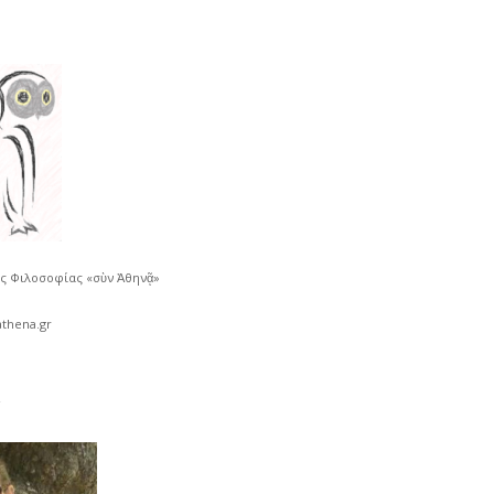
ής Φιλοσοφίας «σὺν Ἀθηνᾷ»
thena.gr