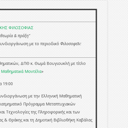
ΙΚΗΣ ΦΙΛΟΣΟΦΙΑΣ
ή θεωρία & πράξη”
 συνδιοργάνωση με το
περιοδικό
Φιλοσοφεῖν:
ηματικών, ΔΠΘ κ. Θωμά Βουγιουκλή με τίτλο
& Μαθηματικά Μοντέλα
»
α 19:00
υνδιοργάνωση με την Ελληνική Μαθηματική
 Διατμηματικό Πρόγραμμα Μεταπτυχιακών
αι Τεχνολογίες της Πληροφορικής και των
ας & Θράκης και τη Δημοτική Βιβλιοθήκη Καβάλας