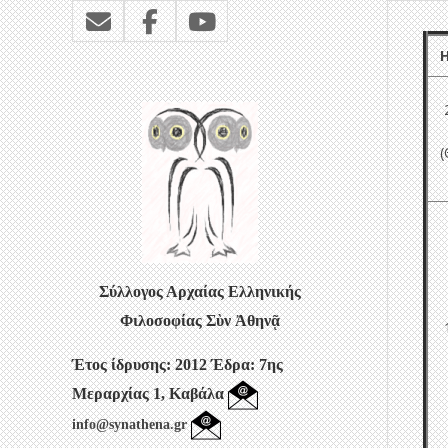
2
(
Σύλλογος Αρχαίας Ελληνικής
Φιλοσοφίας
Σὺν Ἀθηνᾷ
1
Έτος ίδρυσης: 2012
Έδρα: 7ης
Μεραρχίας 1, Καβάλα
info@synathena.gr