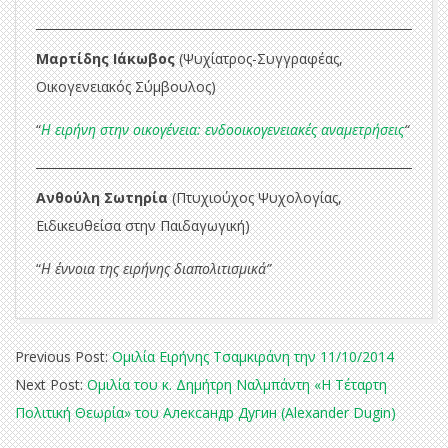
Μαρτίδης Ιάκωβος
(Ψυχίατρος-Συγγραφέας,
Οικογενειακός Σύμβουλος)
“
Η ειρήνη στην οικογένεια: ενδοοικογενειακές αναμετρήσεις
“
Ανθούλη Σωτηρία
(Πτυχιούχος Ψυχολογίας,
Ειδικευθείσα στην Παιδαγωγική)
“
Η έννοια της ειρήνης διαπολιτισμικά”
2014-
Previous Post:
Ομιλία Ειρήνης Τσαμκιράνη την 11/10/2014
10-
Next Post:
Ομιλία του κ. Δημήτρη Ναλμπάντη «Η Τέταρτη
23
Πολιτική Θεωρία» του Александр Дугин (Alexander Dugin)