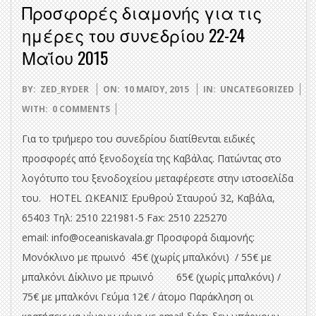
Προσφορές διαμονής για τις
ημέρες του συνεδρίου 22-24
Μαΐου 2015
2015-
BY:
ZED_RYDER
ON:
10 ΜΑΪ́ΟΥ, 2015
IN:
UNCATEGORIZED
05-
WITH:
0 COMMENTS
10
Για το τριήμερο του συνεδρίου διατίθενται ειδικές
προσφορές από ξενοδοχεία της Καβάλας. Πατώντας στο
λογότυπο του ξενοδοχείου μεταφέρεστε στην ιστοσελίδα
του. HOTEL ΩΚΕΑΝΙΣ Ερυθρού Σταυρού 32, Καβάλα,
65403 Τηλ: 2510 221981-5 Fax: 2510 225270
email: info@oceaniskavala.gr Προσφορά διαμονής:
Μονόκλινο με πρωινό 45€ (χωρίς μπαλκόνι) / 55€ με
μπαλκόνι Δίκλινο με πρωινό 65€ (χωρίς μπαλκόνι) /
75€ με μπαλκόνι Γεύμα 12€ / άτομο Παράκληση οι