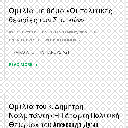
Ομιλία με θέμα «Οι πολιτικές
θεωρίες των Στωικών»
2015-
BY:
ZED_RYDER
ON:
13 ΙΑΝΟΥΑΡΊΟΥ, 2015
IN:
01-
UNCATEGORIZED
WITH:
0 COMMENTS
13
ΥΛΙΚΟ ΑΠΟ ΤΗΝ ΠΑΡΟΥΣΙΑΣΗ
READ MORE →
Ομιλία του κ. Δημήτρη
Ναλμπάντη «Η Τέταρτη Πολιτική
Θεωρία» του Александр Дугин