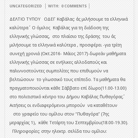
09-
UNCATEGORIZED
WITH:
0 COMMENTS
12
ΔΕΛΤΙΟ ΤΥΠΟΥ ΟΔΕΓ Καβάλας: ΄΄ας μιλήσουμε τα ελληνικά
καλύτερα΄΄ Ο όμιλος Καβάλας για τη διάδοση της
ελληνικής γλώσσας, στο πλαίσιο της δράσης του ΄΄ας
μιλήσουμε τα ελληνικά καλύτερα , προσφέρει -για τρίτη
συνεχή χρονιά (Οκτ.2016- Μάϊος 2017)-δωρεάν μαθήματα
ελληνικής γλώσσας σε ενήλικες αλλοδαπούς και
παλιννοστούντες συμπολίτες που επιθυμούν να
βελτιώσουν το γλωσσικό τους επίπεδο. Τα μαθήματα θα
πραγματοποιούνται κάθε Σάββατο επί δίωρο(11.00-13.00)
στο πολιτιστικό κέντρο του Δήμου Καβάλας ΄΄Πυθαγόρας΄΄.
Αιτήσεις οι ενδιαφερόμενοι μπορούν να καταθέτουν
στο γραφείο του ομίλου στον “Πυθαγόρα” (7ης
μεραρχίας 1), κάθε Τετάρτη του Σεπτεμβρίου(18.00-19.30).
Πληροφορίες: στην ηλεκτρ. σελίδα του ομίλου: