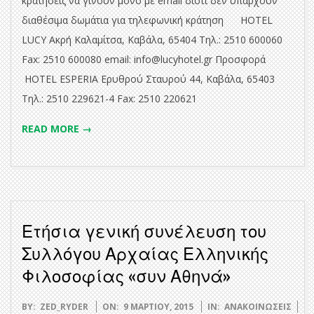
κρατήσεις να γίνουν μόνο με email διότι δεν υπάρχουν
διαθέσιμα δωμάτια για τηλεφωνική κράτηση HOTEL
LUCY Ακρή Καλαμίτσα, Καβάλα, 65404 Τηλ.: 2510 600060
Fax: 2510 600080 email: info@lucyhotel.gr Προσφορά
HOTEL ESPERIA Ερυθρού Σταυρού 44, Καβάλα, 65403
Τηλ.: 2510 229621-4 Fax: 2510 220621
READ MORE →
Ετήσια γενική συνέλευση του
Συλλόγου Αρχαίας Ελληνικής
Φιλοσοφίας «συν Αθηνά»
2015-
BY:
ZED_RYDER
ON:
9 ΜΑΡΤΊΟΥ, 2015
IN:
ΑΝΑΚΟΙΝΏΣΕΙΣ