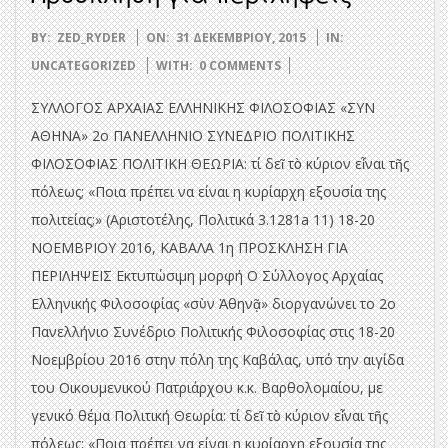
2015-
BY:
ZED_RYDER
ON:
31 ΔΕΚΕΜΒΡΊΟΥ, 2015
IN:
12-
UNCATEGORIZED
WITH:
0 COMMENTS
31
ΣΥΛΛΟΓΟΣ ΑΡΧΑΙΑΣ ΕΛΛΗΝΙΚΗΣ ΦΙΛΟΣΟΦΙΑΣ «ΣΥΝ
ΑΘΗΝΑ» 2ο ΠΑΝΕΛΛΗΝΙΟ ΣΥΝΕΔΡΙΟ ΠΟΛΙΤΙΚΗΣ
ΦΙΛΟΣΟΦΙΑΣ ΠΟΛΙΤΙΚΗ ΘΕΩΡΙΑ: τί δεῖ τὸ κύριον εἶναι τῆς
πόλεως; «Ποια πρέπει να είναι η κυρίαρχη εξουσία της
πολιτείας;» (Αριστοτέλης, Πολιτικά 3.1281a 11) 18-20
ΝΟΕΜΒΡΙΟΥ 2016, ΚΑΒΑΛΑ 1η ΠΡΟΣΚΛΗΣΗ ΓΙΑ
ΠΕΡΙΛΗΨΕΙΣ Εκτυπώσιμη μορφή Ο Σύλλογος Αρχαίας
Ελληνικής Φιλοσοφίας «σὺν Ἀθηνᾷ» διοργανώνει το 2ο
Πανελλήνιο Συνέδριο Πολιτικής Φιλοσοφίας στις 18-20
Νοεμβρίου 2016 στην πόλη της Καβάλας, υπό την αιγίδα
του Οικουμενικού Πατριάρχου κ.κ. Βαρθολομαίου, με
γενικό θέμα Πολιτική Θεωρία: τί δεῖ τὸ κύριον εἶναι τῆς
πόλεως; «Ποια πρέπει να είναι η κυρίαρχη εξουσία της