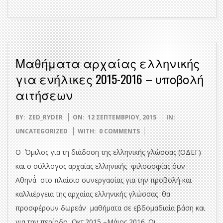
Μαθήματα αρχαίας ελληνικής
για ενήλικες 2015-2016 – υποβολή
αιτήσεων
2015-
BY:
ZED_RYDER
ON:
12 ΣΕΠΤΕΜΒΡΊΟΥ, 2015
IN:
09-
UNCATEGORIZED
WITH:
0 COMMENTS
12
Ο Όμιλος για τη διάδοση της ελληνικής γλώσσας (ΟΔΕΓ)
και ο σύλλογος αρχαίας ελληνικής φιλοσοφίας ΄΄συν
Αθηνά΄΄ στο πλαίσιο συνεργασίας για την προβολή και
καλλιέργεια της αρχαίας ελληνικής γλώσσας θα
προσφέρουν δωρεάν μαθήματα σε εβδομαδιαία βάση και
για την περίοδο Οκτ.2015 –Μάιος 2016. Οι