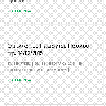
περίπτωση
READ MORE →
Ομιλία του Γεωργίου Παύλου
την 14/02/2015
2015-
BY:
ZED_RYDER
ON:
12 ΦΕΒΡΟΥΑΡΊΟΥ, 2015
IN:
02-
UNCATEGORIZED
WITH:
0 COMMENTS
12
READ MORE →