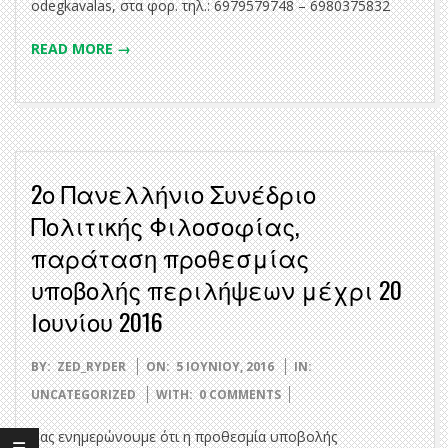
odegkavalas, στα φορ. τηλ.: 6979579748 – 6980375832
READ MORE →
2ο Πανελλήνιο Συνέδριο
Πολιτικής Φιλοσοφίας,
παράταση προθεσμίας
υποβολής περιλήψεων μέχρι 20
Ιουνίου 2016
2016-
BY:
ZED_RYDER
ON:
5 ΙΟΥΝΊΟΥ, 2016
IN:
06-
UNCATEGORIZED
WITH:
0 COMMENTS
05
Σας ενημερώνουμε ότι η προθεσμία υποβολής