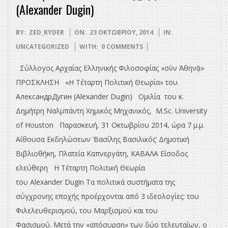
(Alexander Dugin)
2014-
BY:
ZED_RYDER
ON:
23 ΟΚΤΩΒΡΊΟΥ, 2014
IN:
10-
UNCATEGORIZED
WITH:
0 COMMENTS
23
Σύλλογος Αρχαίας Ελληνικής Φιλοσοφίας «σὺν Ἀθηνᾷ»
ΠΡΟΣΚΛΗΣΗ «Η Τέταρτη Πολιτική Θεωρία» του
АлександрДугин (Alexander Dugin) Ομιλία του κ.
Δημήτρη Ναλμπάντη Χημικός Μηχανικός, M.Sc. University
of Houston Παρασκευή, 31 Οκτωβρίου 2014, ώρα 7 μ.μ.
Αίθουσα Εκδηλώσεων ‘Βασίλης Βασιλικός’ Δημοτική
Βιβλιοθήκη, Πλατεία Καπνεργάτη, ΚΑΒΑΛΑ Είσοδος
ελεύθερη Η Τέταρτη Πολιτική Θεωρία
του Alexander Dugin Τα πολιτικά συστήματα της
σύγχρονης εποχής προέρχονται από 3 ιδεολογίες: του
Φιλελευθερισμού, του Μαρξισμού και του
Φασισμού. Μετά την «απόσυρση» των δύο τελευταίων, ο