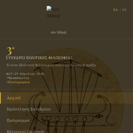
|
ΕΛ
EN
σὺν Ἀθηνᾷ
3
ο
ΣΥΝΈΔΡΙΟ ΠΟΛΙΤΙΚΉΣ ΦΙΛΟΣΟΦΊΑΣ
Τι είναι Πολιτική Φιλοσοφία; πολιτική θεωρία & πράξη
📅
27–29 Απριλίου 2018
📍
Θεσσαλονίκη
✓
Ολοκληρωμένο
Αρχική
Πρόσκληση Συνεδρίου
Πρόγραμμα
Κεντρικοί Ομιλητές