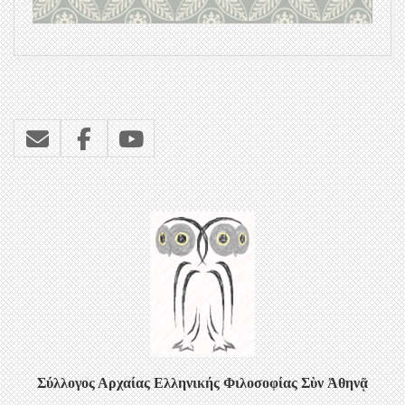
2016-
03-
07
Σύλλογος Αρχαίας Ελληνικής Φιλοσοφίας
Σὺν Ἀθηνᾷ