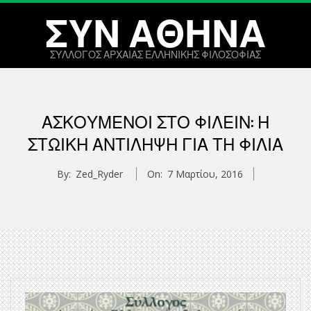
Skip
ΣΥΝ ΑΘΗΝΑ
to
content
ΣΥΛΛΟΓΟΣ ΑΡΧΑΙΑΣ ΕΛΛΗΝΙΚΗΣ ΦΙΛΟΣΟΦΙΑΣ
Primary
Navigation
ΑΣΚΟΎΜΕΝΟΙ ΣΤΟ ΦΙΛΕΙ͂Ν: Η
Menu
ΣΤΩΙΚΉ ΑΝΤΊΛΗΨΗ ΓΙΑ ΤΗ ΦΙΛΊΑ
By:
Zed_Ryder
On:
7 Μαρτίου, 2016