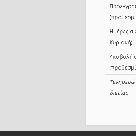
Προεγγρα
(προθεσμί
Ημέρες σ
Κυριακή):
Υποβολή ά
(προθεσμί
*ενημερών
διετίας