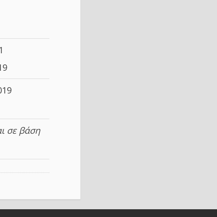
1
19
019
ι σε βάση