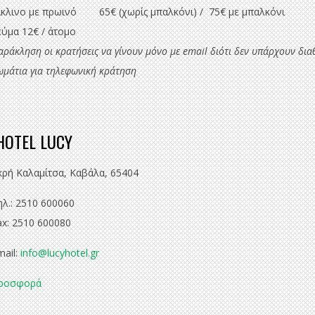
ίκλινο με πρωινό 65€ (χωρίς μπαλκόνι) / 75€ με μπαλκόνι
εύμα 12€ / άτομο
αράκληση οι κρατήσεις να γίνουν μόνο με email διότι δεν υπάρχουν δια
ωμάτια για τηλεφωνική κράτηση
OTEL LUCY
κρή Καλαμίτσα, Καβάλα, 65404
ηλ.: 2510 600060
ax: 2510 600080
mail:
info@lucyhotel.gr
ροσφορά