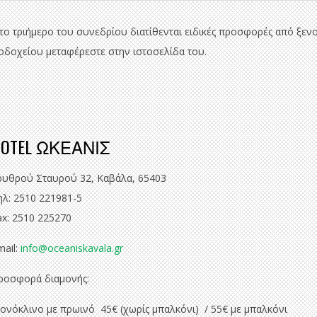
 το τριήμερο του συνεδρίου διατίθενται ειδικές προσφορές από ξε
οδοχείου μεταφέρεστε στην ιστοσελίδα του.
OTEL ΩΚΕΑΝΙΣ
ρυθρού Σταυρού 32, Καβάλα, 65403
ηλ: 2510 221981-5
ax: 2510 225270
mail:
info@oceaniskavala.gr
ροσφορά διαμονής:
ονόκλινο με πρωινό 45€ (χωρίς μπαλκόνι) / 55€ με μπαλκόνι