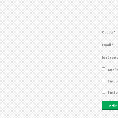
Όνομα
*
Email
*
Ιστότοπ
Αποθή
Επιθυ
Επιθυ