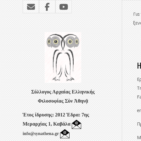
Για
ξεν
H
Ε
Τ
Σύλλογος Αρχαίας Ελληνικής
F
Φιλοσοφίας
Σὺν Ἀθηνᾷ
e
Έτος ίδρυσης: 2012
Έδρα: 7ης
Π
Μεραρχίας 1, Καβάλα
info@synathena.gr
Μ