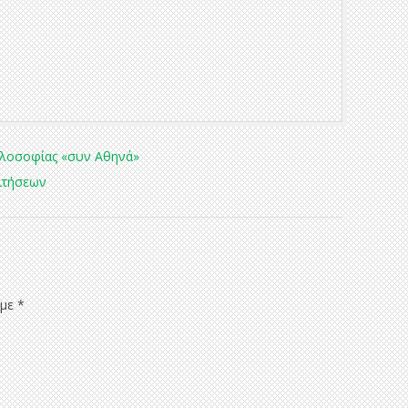
ιλοσοφίας «συν Αθηνά»
αιτήσεων
 με
*