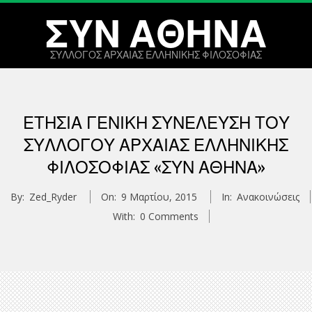
Skip
ΣΥΝ ΑΘΗΝΑ
to
content
ΣΥΛΛΟΓΟΣ ΑΡΧΑΙΑΣ ΕΛΛΗΝΙΚΗΣ ΦΙΛΟΣΟΦΙΑΣ
Primary
Navigation
ΕΤΉΣΙΑ ΓΕΝΙΚΉ ΣΥΝΈΛΕΥΣΗ ΤΟΥ
Menu
ΣΥΛΛΌΓΟΥ ΑΡΧΑΊΑΣ ΕΛΛΗΝΙΚΉΣ
ΦΙΛΟΣΟΦΊΑΣ «ΣΥΝ ΑΘΗΝΆ»
By:
Zed_Ryder
On:
9 Μαρτίου, 2015
In:
Ανακοινώσεις
With:
0 Comments