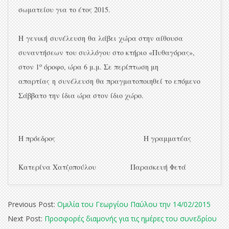
σωματείου για το έτος 2015.
Η γενική συνέλευση θα λάβει χώρα στην αίθουσα
συναντήσεων του συλλόγου στο κτήριο «Πυθαγόρας»,
ο
στον 1
όροφο, ώρα 6 μ.μ. Σε περίπτωση μη
απαρτίας η
συνέλευση
θα πραγματοποιηθεί το επόμενο
Σάββατο την ίδια ώρα στον ίδιο χώρο.
Η πρόεδρος Η γραμματέας
Κατερίνα Χατζοπούλου Παρασκευή Φετά
2015-
Previous Post:
Ομιλία του Γεωργίου Παύλου την 14/02/2015
03-
Next Post:
Προσφορές διαμονής για τις ημέρες του συνεδρίου
09